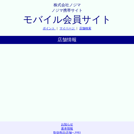
株式会社ノジマ
ノジマ携帯サイト
モバイル会員サイト
ポイント
｜
マイページ
｜
店舗検索
店舗情報
お知らせ
基本情報
取扱商品
|
店舗へｱｸｾｽ