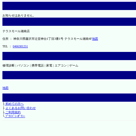
お知らせはありません。
テラスモール湘南店
住所 ： 神奈川県藤沢市辻堂神台1丁目3番1号 テラスモール湘南4F
地図
TEL ：
0466381251
修理診断 | パソコン | 携帯電話 | 家電 | エアコン | ゲーム
地図
├
初めての方へ
├
よくあるお問い合わせ
├
ご利用規約
└
ﾌﾟﾗｲﾊﾞｼｰﾎﾟﾘｼｰ