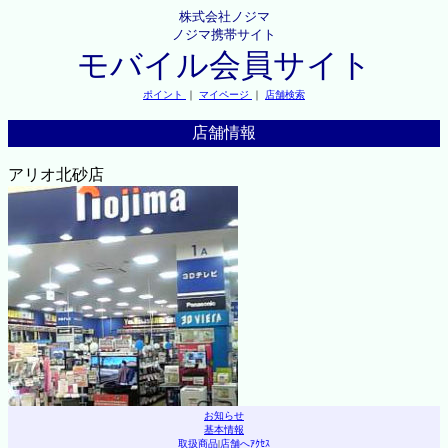
株式会社ノジマ
ノジマ携帯サイト
モバイル会員サイト
ポイント
｜
マイページ
｜
店舗検索
店舗情報
アリオ北砂店
お知らせ
基本情報
取扱商品
|
店舗へｱｸｾｽ