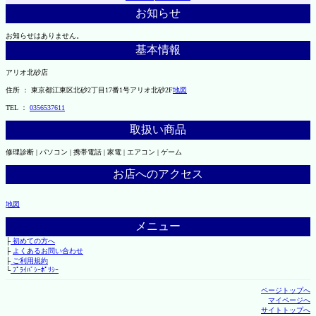
お知らせ
お知らせはありません。
基本情報
アリオ北砂店
住所 ： 東京都江東区北砂2丁目17番1号アリオ北砂2F
地図
TEL ：
0356537611
取扱い商品
修理診断 | パソコン | 携帯電話 | 家電 | エアコン | ゲーム
お店へのアクセス
地図
メニュー
├
初めての方へ
├
よくあるお問い合わせ
├
ご利用規約
└
ﾌﾟﾗｲﾊﾞｼｰﾎﾟﾘｼｰ
ページトップへ
マイページへ
サイトトップへ