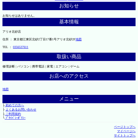
お知らせ
お知らせはありません。
基本情報
アリオ北砂店
住所 ： 東京都江東区北砂2丁目17番1号アリオ北砂2F
地図
TEL ：
0356537611
取扱い商品
修理診断 | パソコン | 携帯電話 | 家電 | エアコン | ゲーム
お店へのアクセス
地図
メニュー
├
初めての方へ
├
よくあるお問い合わせ
├
ご利用規約
└
ﾌﾟﾗｲﾊﾞｼｰﾎﾟﾘｼｰ
ページトップへ
マイページへ
サイトトップへ