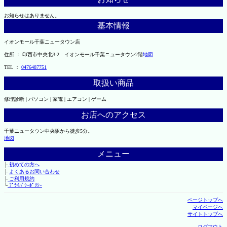
お知らせはありません。
基本情報
イオンモール千葉ニュータウン店
住所 ： 印西市中央北3-2 イオンモール千葉ニュータウン2階
地図
TEL ：
0476487751
取扱い商品
修理診断 | パソコン | 家電 | エアコン | ゲーム
お店へのアクセス
千葉ニュータウン中央駅から徒歩5分。
地図
メニュー
├
初めての方へ
├
よくあるお問い合わせ
├
ご利用規約
└
ﾌﾟﾗｲﾊﾞｼｰﾎﾟﾘｼｰ
ページトップへ
マイページへ
サイトトップへ
ログアウト