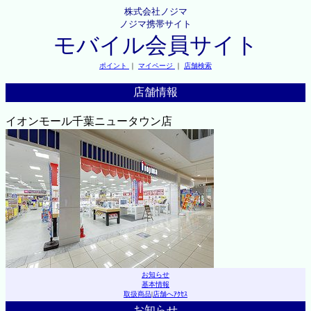
株式会社ノジマ
ノジマ携帯サイト
モバイル会員サイト
ポイント
｜
マイページ
｜
店舗検索
店舗情報
イオンモール千葉ニュータウン店
お知らせ
基本情報
取扱商品
|
店舗へｱｸｾｽ
お知らせ