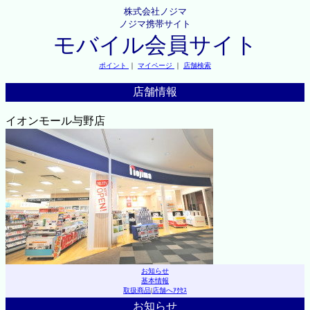
株式会社ノジマ
ノジマ携帯サイト
モバイル会員サイト
ポイント
｜
マイページ
｜
店舗検索
店舗情報
イオンモール与野店
お知らせ
基本情報
取扱商品
|
店舗へｱｸｾｽ
お知らせ