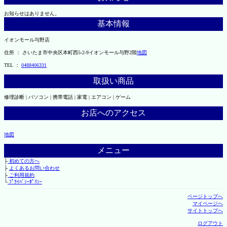
お知らせはありません。
基本情報
イオンモール与野店
住所 ： さいたま市中央区本町西5-2-9イオンモール与野2階
地図
TEL ：
0488406331
取扱い商品
修理診断 | パソコン | 携帯電話 | 家電 | エアコン | ゲーム
お店へのアクセス
地図
メニュー
├
初めての方へ
├
よくあるお問い合わせ
├
ご利用規約
└
ﾌﾟﾗｲﾊﾞｼｰﾎﾟﾘｼｰ
ページトップへ
マイページへ
サイトトップへ
ログアウト