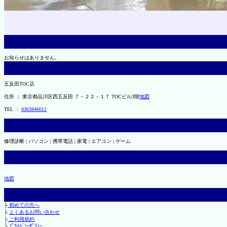
お知らせはありません。
五反田TOC店
住所 ： 東京都品川区西五反田 ７－２２－１７ TOCビル3階
地図
TEL ：
0363846612
修理診断 | パソコン | 携帯電話 | 家電 | エアコン | ゲーム
地図
├
初めての方へ
├
よくあるお問い合わせ
├
ご利用規約
└
ﾌﾟﾗｲﾊﾞｼｰﾎﾟﾘｼｰ