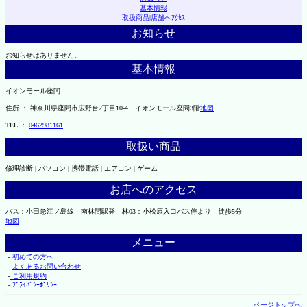
基本情報
取扱商品
|
店舗へｱｸｾｽ
お知らせ
お知らせはありません。
基本情報
イオンモール座間
住所 ： 神奈川県座間市広野台2丁目10-4 イオンモール座間3階
地図
TEL ：
0462981161
取扱い商品
修理診断 | パソコン | 携帯電話 | エアコン | ゲーム
お店へのアクセス
バス：小田急江ノ島線 南林間駅発 林03：小松原入口バス停より 徒歩5分
地図
メニュー
├
初めての方へ
├
よくあるお問い合わせ
├
ご利用規約
└
ﾌﾟﾗｲﾊﾞｼｰﾎﾟﾘｼｰ
ページトップへ