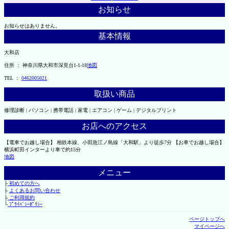
お知らせ
お知らせはありません。
基本情報
大和店
住所 ： 神奈川県大和市深見台1-1-18
地図
TEL ：
0462005021
取扱い商品
修理診断 | パソコン | 携帯電話 | 家電 | エアコン | ゲーム | デジタルプリント
お店へのアクセス
【電車でお越し場合】 相鉄本線、小田急江ノ島線「大和駅」より徒歩7分 【お車でお越し場合】
横浜町田インターより車で約15分
地図
メニュー
├
初めての方へ
├
よくあるお問い合わせ
├
ご利用規約
└
ﾌﾟﾗｲﾊﾞｼｰﾎﾟﾘｼｰ
ページトップへ
マイページへ