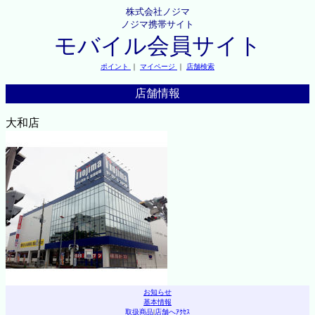
株式会社ノジマ
ノジマ携帯サイト
モバイル会員サイト
ポイント
｜
マイページ
｜
店舗検索
店舗情報
大和店
お知らせ
基本情報
取扱商品
|
店舗へｱｸｾｽ