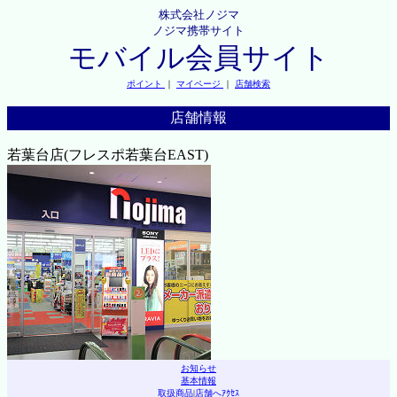
株式会社ノジマ
ノジマ携帯サイト
モバイル会員サイト
ポイント
｜
マイページ
｜
店舗検索
店舗情報
若葉台店(フレスポ若葉台EAST)
お知らせ
基本情報
取扱商品
|
店舗へｱｸｾｽ