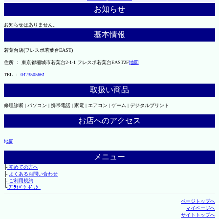
お知らせ
お知らせはありません。
基本情報
若葉台店(フレスポ若葉台EAST)
住所 ： 東京都稲城市若葉台2-1-1 フレスポ若葉台EAST2F
地図
TEL ：
0423505661
取扱い商品
修理診断 | パソコン | 携帯電話 | 家電 | エアコン | ゲーム | デジタルプリント
お店へのアクセス
地図
メニュー
├
初めての方へ
├
よくあるお問い合わせ
├
ご利用規約
└
ﾌﾟﾗｲﾊﾞｼｰﾎﾟﾘｼｰ
ページトップへ
マイページへ
サイトトップへ