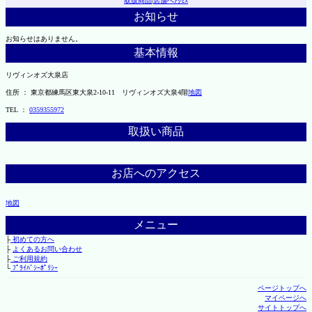
取扱商品
|
店舗へｱｸｾｽ
お知らせ
お知らせはありません。
基本情報
リヴィンオズ大泉店
住所 ： 東京都練馬区東大泉2-10-11 リヴィンオズ大泉4階
地図
TEL ：
0359355972
取扱い商品
お店へのアクセス
地図
メニュー
├
初めての方へ
├
よくあるお問い合わせ
├
ご利用規約
└
ﾌﾟﾗｲﾊﾞｼｰﾎﾟﾘｼｰ
ページトップへ
マイページへ
サイトトップへ