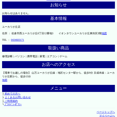
お知らせ
お知らせはありません。
基本情報
ユーカリが丘店
住所 ： 佐倉市西ユーカリが丘6丁目12番地3 イオンタウンユーカリが丘東街区3階
地図
TEL ：
0434603171
取扱い商品
修理診断 | パソコン | 携帯電話 | 家電 | エアコン | ゲーム
お店へのアクセス
【電車でお越しの場合】 山万ユーカリが丘線：地区センター駅から、徒歩9分 京成本線：ユーカ
リが丘駅から、徒歩13分
地図
メニュー
├
初めての方へ
├
よくあるお問い合わせ
├
ご利用規約
└
ﾌﾟﾗｲﾊﾞｼｰﾎﾟﾘｼｰ
ページトップへ
マイページへ