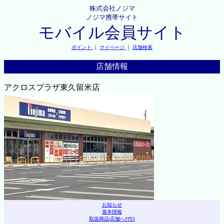
株式会社ノジマ
ノジマ携帯サイト
モバイル会員サイト
ポイント
｜
マイページ
｜
店舗検索
店舗情報
アクロスプラザ東久留米店
お知らせ
基本情報
取扱商品
|
店舗へｱｸｾｽ