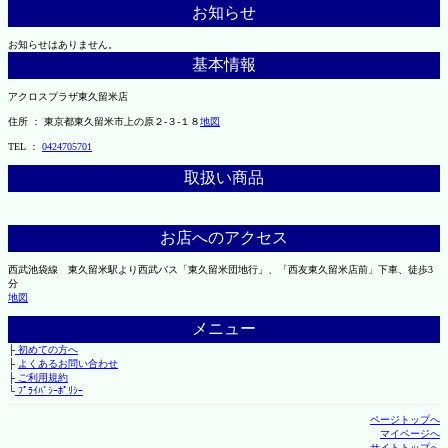
お知らせ
お知らせはありません。
基本情報
アクロスプラザ東久留米店
住所 ： 東京都東久留米市上の原２-３-１８
地図
TEL ：
0424705701
取扱い商品
お店へのアクセス
西武池袋線 東久留米駅より西武バス「東久留米団地行」、「西友東久留米店前」下車、徒歩3
分
地図
メニュー
├
初めての方へ
├
よくあるお問い合わせ
├
ご利用規約
└
ﾌﾟﾗｲﾊﾞｼｰﾎﾟﾘｼｰ
ページトップへ
マイページへ
サイトトップへ