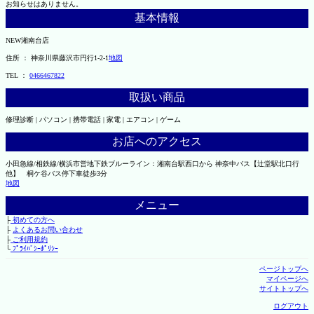
お知らせはありません。
基本情報
NEW湘南台店
住所 ： 神奈川県藤沢市円行1-2-1
地図
TEL ：
0466467822
取扱い商品
修理診断 | パソコン | 携帯電話 | 家電 | エアコン | ゲーム
お店へのアクセス
小田急線/相鉄線/横浜市営地下鉄ブルーライン：湘南台駅西口から 神奈中バス【辻堂駅北口行
他】 桐ケ谷バス停下車徒歩3分
地図
メニュー
├
初めての方へ
├
よくあるお問い合わせ
├
ご利用規約
└
ﾌﾟﾗｲﾊﾞｼｰﾎﾟﾘｼｰ
ページトップへ
マイページへ
サイトトップへ
ログアウト