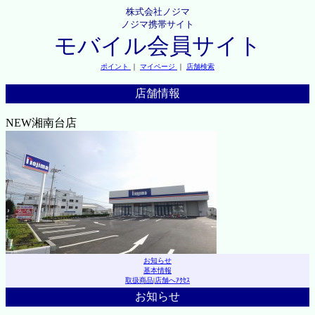
株式会社ノジマ
ノジマ携帯サイト
モバイル会員サイト
ポイント
｜
マイページ
｜
店舗検索
店舗情報
NEW湘南台店
お知らせ
基本情報
取扱商品
|
店舗へｱｸｾｽ
お知らせ