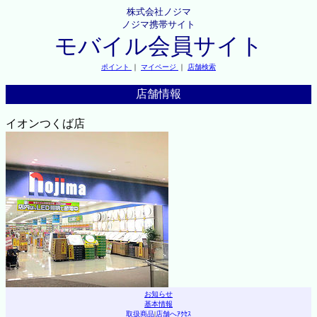
株式会社ノジマ
ノジマ携帯サイト
モバイル会員サイト
ポイント
｜
マイページ
｜
店舗検索
店舗情報
イオンつくば店
お知らせ
基本情報
取扱商品
|
店舗へｱｸｾｽ