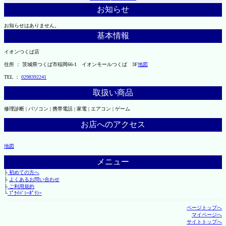
お知らせ
お知らせはありません。
基本情報
イオンつくば店
住所 ： 茨城県つくば市稲岡66-1 イオンモールつくば 3F
地図
TEL ：
0298392241
取扱い商品
修理診断 | パソコン | 携帯電話 | 家電 | エアコン | ゲーム
お店へのアクセス
地図
メニュー
├
初めての方へ
├
よくあるお問い合わせ
├
ご利用規約
└
ﾌﾟﾗｲﾊﾞｼｰﾎﾟﾘｼｰ
ページトップへ
マイページへ
サイトトップへ