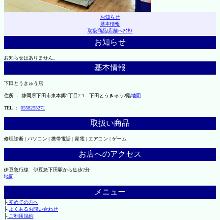
お知らせ
基本情報
取扱商品
|
店舗へｱｸｾｽ
お知らせ
お知らせはありません。
基本情報
下田とうきゅう店
住所 ： 静岡県下田市東本郷1丁目2-1 下田とうきゅう2階
地図
TEL ：
0558255271
取扱い商品
修理診断 | パソコン | 携帯電話 | 家電 | エアコン | ゲーム
お店へのアクセス
伊豆急行線 伊豆急下田駅から徒歩2分
地図
メニュー
├
初めての方へ
├
よくあるお問い合わせ
├
ご利用規約