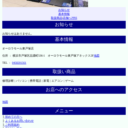
お知らせ
基本情報
取扱商品
|
店舗へｱｸｾｽ
お知らせ
お知らせはありません。
基本情報
オーロラモール東戸塚店
住所 ： 横浜市戸塚区品濃町536-1 オーロラモール東戸塚アネックス2F
地図
TEL ：
0458201561
取扱い商品
修理診断 | パソコン | 携帯電話 | 家電 | エアコン | ゲーム
お店へのアクセス
地図
メニュー
├
初めての方へ
├
よくあるお問い合わせ
├
ご利用規約