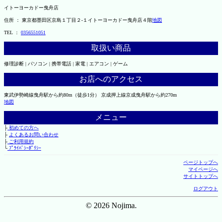
イトーヨーカドー曳舟店
住所 ： 東京都墨田区京島１丁目２-１イトーヨーカドー曳舟店４階
地図
TEL ：
0356551051
取扱い商品
修理診断 | パソコン | 携帯電話 | 家電 | エアコン | ゲーム
お店へのアクセス
東武伊勢崎線曳舟駅から約80m（徒歩1分） 京成押上線京成曳舟駅から約270m
地図
メニュー
├
初めての方へ
├
よくあるお問い合わせ
├
ご利用規約
└
ﾌﾟﾗｲﾊﾞｼｰﾎﾟﾘｼｰ
ページトップへ
マイページへ
サイトトップへ
ログアウト
© 2026 Nojima.