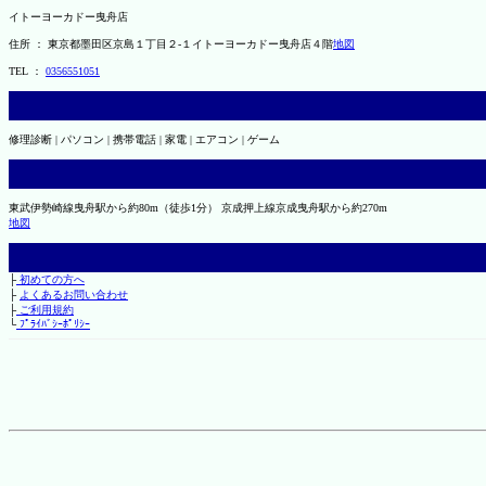
イトーヨーカドー曳舟店
住所 ： 東京都墨田区京島１丁目２-１イトーヨーカドー曳舟店４階
地図
TEL ：
0356551051
修理診断 | パソコン | 携帯電話 | 家電 | エアコン | ゲーム
東武伊勢崎線曳舟駅から約80m（徒歩1分） 京成押上線京成曳舟駅から約270m
地図
├
初めての方へ
├
よくあるお問い合わせ
├
ご利用規約
└
ﾌﾟﾗｲﾊﾞｼｰﾎﾟﾘｼｰ