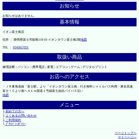
お知らせ
お知らせはありません。
基本情報
イオン富士南店
住所 ： 静岡県富士市鮫島118-10 イオンタウン富士南2階
地図
TEL ：
0545657021
取扱い商品
修理診断 | パソコン | 携帯電話 | 家電 | エアコン | ゲーム | デジタルプリント
お店へのアクセス
・ＪＲ東海道線「富士駅」より「イオンタウン富士南」行き無料シャトルバス利用・東名高速
富士ＩＣより南へ４ｋｍ国道１号線富士由比バイパス沿い
地図
メニュー
├
初めての方へ
├
よくあるお問い合わせ
├
ご利用規約
└
ﾌﾟﾗｲﾊﾞｼｰﾎﾟﾘｼｰ
ページトップへ
マイページへ