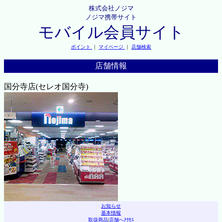
株式会社ノジマ
ノジマ携帯サイト
モバイル会員サイト
ポイント
｜
マイページ
｜
店舗検索
店舗情報
国分寺店(セレオ国分寺)
お知らせ
基本情報
取扱商品
|
店舗へｱｸｾｽ