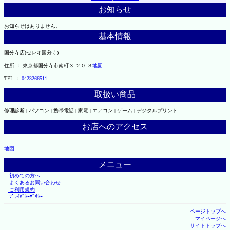
お知らせ
お知らせはありません。
基本情報
国分寺店(セレオ国分寺)
住所 ： 東京都国分寺市南町３-２０-３
地図
TEL ：
0423266511
取扱い商品
修理診断 | パソコン | 携帯電話 | 家電 | エアコン | ゲーム | デジタルプリント
お店へのアクセス
地図
メニュー
├
初めての方へ
├
よくあるお問い合わせ
├
ご利用規約
└
ﾌﾟﾗｲﾊﾞｼｰﾎﾟﾘｼｰ
ページトップへ
マイページへ
サイトトップへ