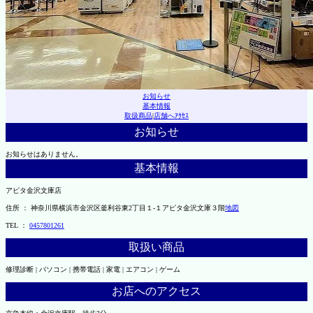
お知らせ
基本情報
取扱商品
|
店舗へｱｸｾｽ
お知らせ
お知らせはありません。
基本情報
アピタ金沢文庫店
住所 ： 神奈川県横浜市金沢区釜利谷東2丁目１-１アピタ金沢文庫３階
地図
TEL ：
0457801261
取扱い商品
修理診断 | パソコン | 携帯電話 | 家電 | エアコン | ゲーム
お店へのアクセス