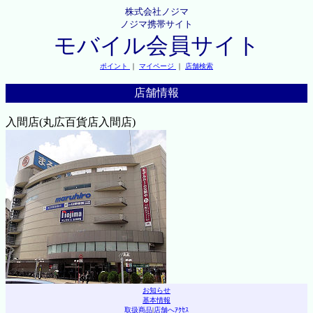
株式会社ノジマ
ノジマ携帯サイト
モバイル会員サイト
ポイント
｜
マイページ
｜
店舗検索
店舗情報
入間店(丸広百貨店入間店)
お知らせ
基本情報
取扱商品
|
店舗へｱｸｾｽ