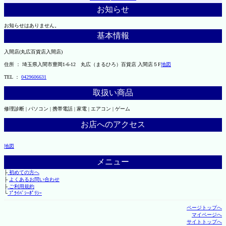
お知らせ
お知らせはありません。
基本情報
入間店(丸広百貨店入間店)
住所 ： 埼玉県入間市豊岡1-6-12 丸広（まるひろ）百貨店 入間店５F
地図
TEL ：
0429606631
取扱い商品
修理診断 | パソコン | 携帯電話 | 家電 | エアコン | ゲーム
お店へのアクセス
地図
メニュー
├
初めての方へ
├
よくあるお問い合わせ
├
ご利用規約
└
ﾌﾟﾗｲﾊﾞｼｰﾎﾟﾘｼｰ
ページトップへ
マイページへ
サイトトップへ