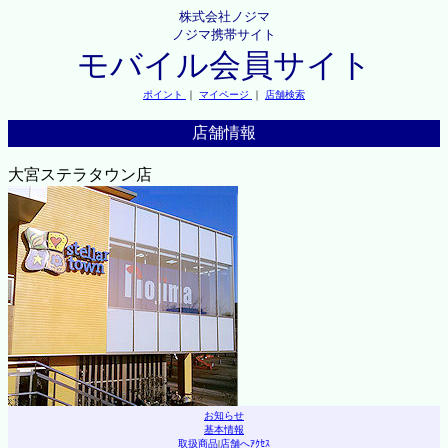
株式会社ノジマ
ノジマ携帯サイト
モバイル会員サイト
ポイント
｜
マイページ
｜
店舗検索
店舗情報
大宮ステラタウン店
お知らせ
基本情報
取扱商品
|
店舗へｱｸｾｽ