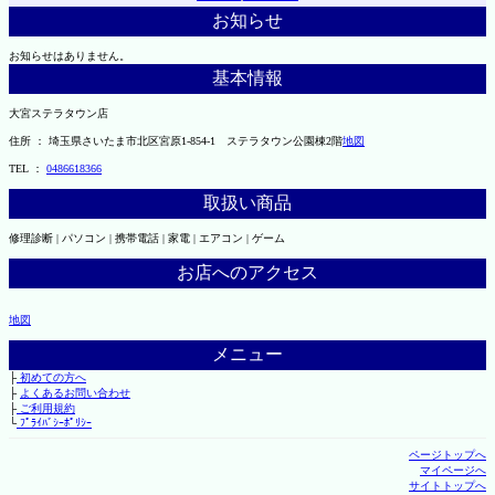
お知らせ
お知らせはありません。
基本情報
大宮ステラタウン店
住所 ： 埼玉県さいたま市北区宮原1-854-1 ステラタウン公園棟2階
地図
TEL ：
0486618366
取扱い商品
修理診断 | パソコン | 携帯電話 | 家電 | エアコン | ゲーム
お店へのアクセス
地図
メニュー
├
初めての方へ
├
よくあるお問い合わせ
├
ご利用規約
└
ﾌﾟﾗｲﾊﾞｼｰﾎﾟﾘｼｰ
ページトップへ
マイページへ
サイトトップへ