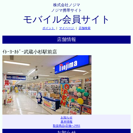
株式会社ノジマ
ノジマ携帯サイト
モバイル会員サイト
ポイント
｜
マイページ
｜
店舗検索
店舗情報
ｲﾄｰﾖｰｶﾄﾞｰ武蔵小杉駅前店
お知らせ
基本情報
取扱商品
|
店舗へｱｸｾｽ
お知らせ