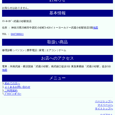
お知らせはありません。
基本情報
ｲﾄｰﾖｰｶﾄﾞｰ武蔵小杉駅前店
住所 ： 神奈川県川崎市中原区小杉町3-420イトーヨーカドー武蔵小杉駅前店5階
地図
TEL ：
0447380611
取扱い商品
修理診断 | パソコン | 携帯電話 | 家電 | エアコン | ゲーム
お店へのアクセス
電車：JR南武線・横須賀線「武蔵小杉駅」南武線口徒歩3分 東急東横線「武蔵小杉駅」徒歩3分
地図
メニュー
├
初めての方へ
├
よくあるお問い合わせ
├
ご利用規約
└
ﾌﾟﾗｲﾊﾞｼｰﾎﾟﾘｼｰ
ページトップへ
マイページへ
サイトトップへ
ログアウト