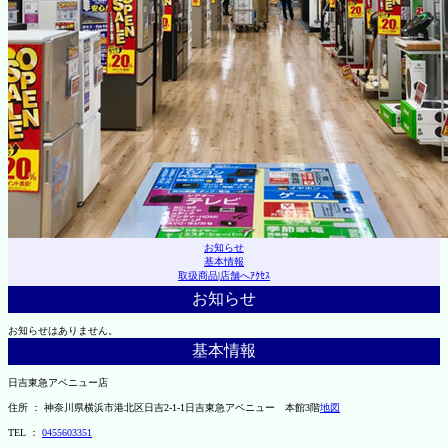
お知らせ
基本情報
取扱商品
|
店舗へｱｸｾｽ
お知らせ
お知らせはありません。
基本情報
日吉東急アベニュー店
住所 ： 神奈川県横浜市港北区日吉2-1-1日吉東急アベニュー 本館3階
地図
TEL ：
0455603351