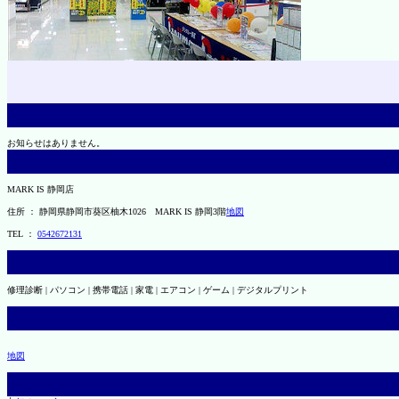
お知らせはありません。
MARK IS 静岡店
住所 ： 静岡県静岡市葵区柚木1026 MARK IS 静岡3階
地図
TEL ：
0542672131
修理診断 | パソコン | 携帯電話 | 家電 | エアコン | ゲーム | デジタルプリント
地図