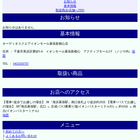
お知らせ
基本情報
取扱商品
|
店舗へｱｸｾｽ
お知らせ
お知らせはありません。
基本情報
オーディオスクエアイオンモール幕張新都心店
住所 ： 千葉市美浜区豊砂1-6 イオンモール幕張新都心 アクティブモール2Ｆ（ノジマ内）
地
図
TEL ：
0433503707
取扱い商品
お店へのアクセス
【電車+徒歩でお越しの場合】 JR「海浜幕張駅」南口改札より徒歩約20分 【電車+バスでお越し
の場合】 JR｢海浜幕張駅」北口 → 京成バス3番乗り場(イオンバスターミナル行) → 約10分 → 終
点(イオンバスターミナル)
地図
メニュー
├
初めての方へ
├
よくあるお問い合わせ