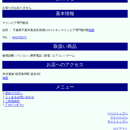
お知らせはありません。
基本情報
マリンピア専門館店
住所 ： 千葉県千葉市美浜区高洲3-21-1イオンマリンピア専門館1階
地図
TEL ：
0432782571
取扱い商品
修理診断 | パソコン | 携帯電話 | 家電 | エアコン | ゲーム
お店へのアクセス
JR京葉線 稲毛海岸駅 徒歩4分
地図
メニュー
├
初めての方へ
├
よくあるお問い合わせ
├
ご利用規約
└
ﾌﾟﾗｲﾊﾞｼｰﾎﾟﾘｼｰ
ページトップへ
マイページへ
サイトトップへ
ログアウト