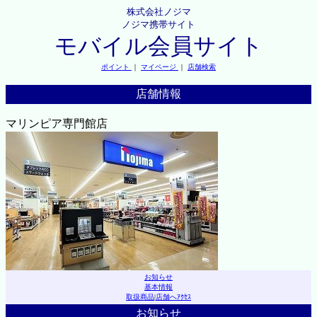
株式会社ノジマ
ノジマ携帯サイト
モバイル会員サイト
ポイント
｜
マイページ
｜
店舗検索
店舗情報
マリンピア専門館店
お知らせ
基本情報
取扱商品
|
店舗へｱｸｾｽ
お知らせ