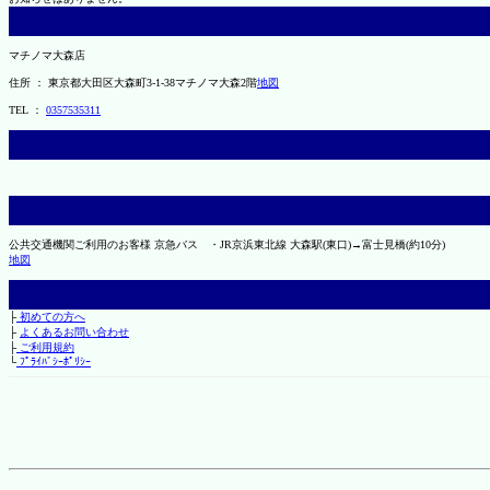
マチノマ大森店
住所 ： 東京都大田区大森町3-1-38マチノマ大森2階
地図
TEL ：
0357535311
公共交通機関ご利用のお客様 京急バス ・JR京浜東北線 大森駅(東口)→富士見橋(約10分) ・
地図
├
初めての方へ
├
よくあるお問い合わせ
├
ご利用規約
└
ﾌﾟﾗｲﾊﾞｼｰﾎﾟﾘｼｰ