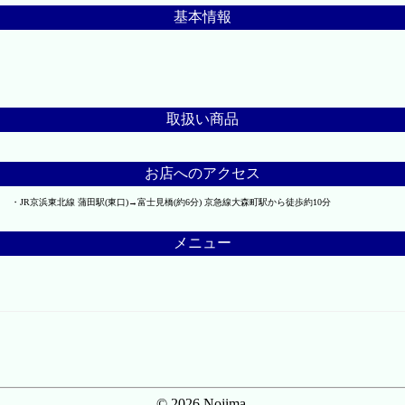
基本情報
取扱い商品
お店へのアクセス
JR京浜東北線 蒲田駅(東口)→富士見橋(約6分) 京急線大森町駅から徒歩約10分
メニュー
© 2026 Nojima.