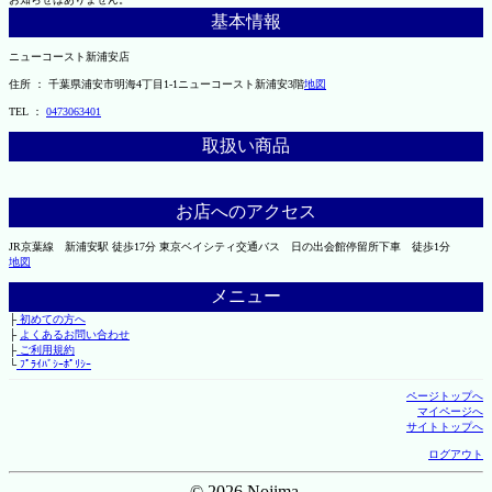
基本情報
ニューコースト新浦安店
住所 ： 千葉県浦安市明海4丁目1-1ニューコースト新浦安3階
地図
TEL ：
0473063401
取扱い商品
お店へのアクセス
JR京葉線 新浦安駅 徒歩17分 東京ベイシティ交通バス 日の出会館停留所下車 徒歩1分
地図
メニュー
├
初めての方へ
├
よくあるお問い合わせ
├
ご利用規約
└
ﾌﾟﾗｲﾊﾞｼｰﾎﾟﾘｼｰ
ページトップへ
マイページへ
サイトトップへ
ログアウト
© 2026 Nojima.