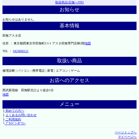
取扱商品
|
店舗へｱｸｾｽ
お知らせ
お知らせはありません。
基本情報
田無アスタ店
住所 ： 東京都西東京市田無町2-1-1 アスタ田無専門店棟2階
地図
TEL ：
0424606121
取扱い商品
修理診断 | パソコン | 携帯電話 | 家電 | エアコン | ゲーム
お店へのアクセス
西武新宿線 田無駅北口より徒歩1分
地図
メニュー
├
初めての方へ
├
よくあるお問い合わせ
├
ご利用規約
└
ﾌﾟﾗｲﾊﾞｼｰﾎﾟﾘｼｰ
ページトップへ
マイページへ