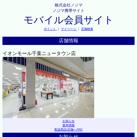
株式会社ノジマ
ノジマ携帯サイト
モバイル会員サイト
ポイント
｜
マイページ
｜
店舗検索
店舗情報
イオンモール千葉ニュータウン店
お知らせ
基本情報
取扱商品
|
店舗へｱｸｾｽ
お知らせ