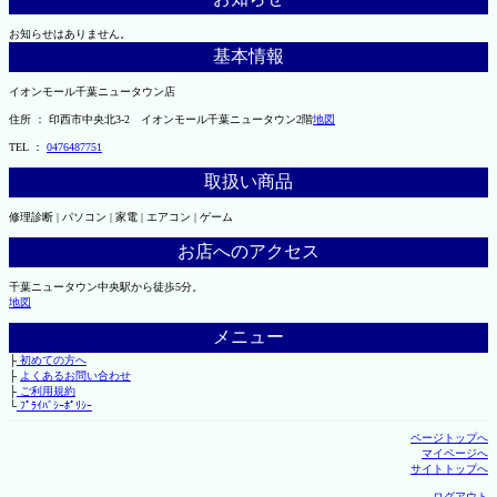
お知らせはありません。
基本情報
イオンモール千葉ニュータウン店
住所 ： 印西市中央北3-2 イオンモール千葉ニュータウン2階
地図
TEL ：
0476487751
取扱い商品
修理診断 | パソコン | 家電 | エアコン | ゲーム
お店へのアクセス
千葉ニュータウン中央駅から徒歩5分。
地図
メニュー
├
初めての方へ
├
よくあるお問い合わせ
├
ご利用規約
└
ﾌﾟﾗｲﾊﾞｼｰﾎﾟﾘｼｰ
ページトップへ
マイページへ
サイトトップへ
ログアウト