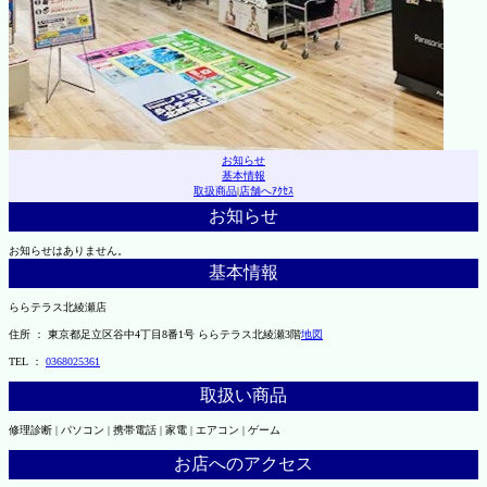
お知らせ
基本情報
取扱商品
|
店舗へｱｸｾｽ
お知らせ
お知らせはありません。
基本情報
ららテラス北綾瀬店
住所 ： 東京都足立区谷中4丁目8番1号 ららテラス北綾瀬3階
地図
TEL ：
0368025361
取扱い商品
修理診断 | パソコン | 携帯電話 | 家電 | エアコン | ゲーム
お店へのアクセス