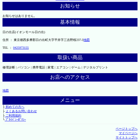
お知らせ
お知らせはありません。
基本情報
日の出店(イオンモール日の出)
住所 ： 東京都西多摩郡日の出町大字平井字三吉野桜237-3
地図
TEL ：
0425973155
取扱い商品
修理診断 | パソコン | 携帯電話 | 家電 | エアコン | ゲーム | デジタルプリント
お店へのアクセス
地図
メニュー
├
初めての方へ
├
よくあるお問い合わせ
├
ご利用規約
└
ﾌﾟﾗｲﾊﾞｼｰﾎﾟﾘｼｰ
ページトップへ
マイページへ
サイトトップへ