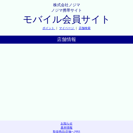
株式会社ノジマ
ノジマ携帯サイト
モバイル会員サイト
ポイント
｜
マイページ
｜
店舗検索
店舗情報
お知らせ
基本情報
取扱商品
|
店舗へｱｸｾｽ