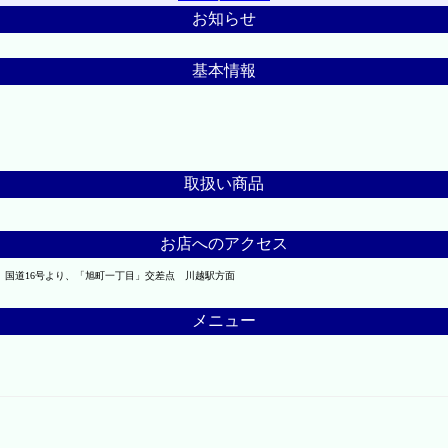
お知らせ
基本情報
取扱い商品
お店へのアクセス
】 国道16号より、「旭町一丁目」交差点 川越駅方面
メニュー