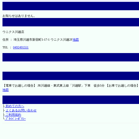
お知らせはありません。
ウニクス川越店
住所 ： 埼玉県川越市新宿町1-17-1 ウニクス川越2F
地図
TEL ：
0492491551
【電車でお越しの場合】 JR川越線・東武東上線「川越駅」下車 徒歩5分 【お車でお越しの場合
地図
├
初めての方へ
├
よくあるお問い合わせ
├
ご利用規約
└
ﾌﾟﾗｲﾊﾞｼｰﾎﾟﾘｼｰ