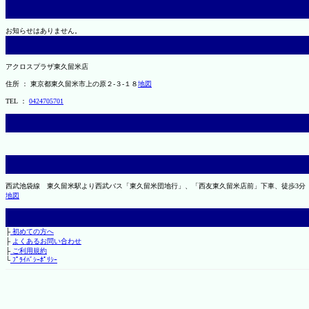
お知らせはありません。
アクロスプラザ東久留米店
住所 ： 東京都東久留米市上の原２-３-１８
地図
TEL ：
0424705701
西武池袋線 東久留米駅より西武バス「東久留米団地行」、「西友東久留米店前」下車、徒歩3分
地図
├
初めての方へ
├
よくあるお問い合わせ
├
ご利用規約
└
ﾌﾟﾗｲﾊﾞｼｰﾎﾟﾘｼｰ