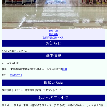
お知らせ
基本情報
取扱商品
|
店舗へｱｸｾｽ
お知らせ
お知らせはありません。
基本情報
ホームズ仙川店
住所 ： 東京都調布市若葉町2丁目1-7 ホームズ仙川店2階
地図
TEL ：
0353847711
取扱い商品
修理診断 | パソコン | 携帯電話 | 家電 | エアコン | ゲーム
お店へのアクセス
京王線：「仙川駅」下車 徒歩約5分 京王バス：(丘22系統)千歳烏山駅経由つつじヶ丘駅北口行