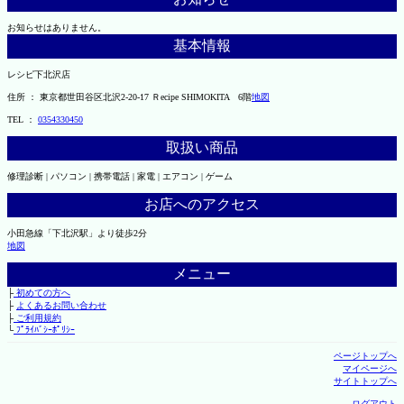
お知らせはありません。
基本情報
レシピ下北沢店
住所 ： 東京都世田谷区北沢2-20-17 Ｒecipe SHIMOKITA 6階
地図
TEL ：
0354330450
取扱い商品
修理診断 | パソコン | 携帯電話 | 家電 | エアコン | ゲーム
お店へのアクセス
小田急線「下北沢駅」より徒歩2分
地図
メニュー
├
初めての方へ
├
よくあるお問い合わせ
├
ご利用規約
└
ﾌﾟﾗｲﾊﾞｼｰﾎﾟﾘｼｰ
ページトップへ
マイページへ
サイトトップへ
ログアウト