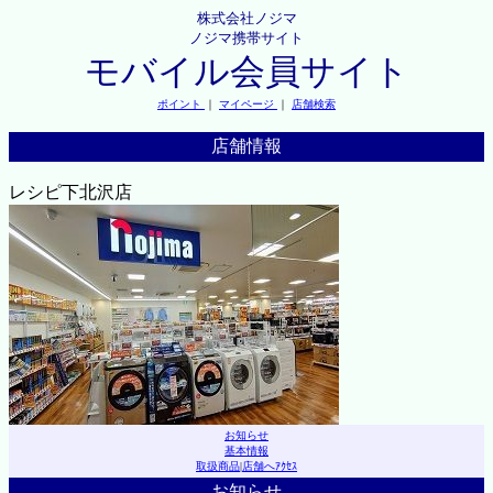
株式会社ノジマ
ノジマ携帯サイト
モバイル会員サイト
ポイント
｜
マイページ
｜
店舗検索
店舗情報
レシピ下北沢店
お知らせ
基本情報
取扱商品
|
店舗へｱｸｾｽ
お知らせ