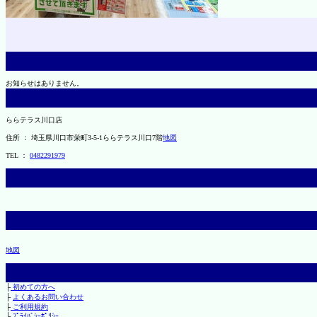
お知らせはありません。
ららテラス川口店
住所 ： 埼玉県川口市栄町3-5-1ららテラス川口7階
地図
TEL ：
0482291979
地図
├
初めての方へ
├
よくあるお問い合わせ
├
ご利用規約
└
ﾌﾟﾗｲﾊﾞｼｰﾎﾟﾘｼｰ