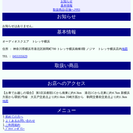
お知らせ
基本情報
取扱商品
|
店舗へｱｸｾｽ
お知らせ
お知らせはありません。
基本情報
オーディオスクエア トレッサ横浜
住所 ： 神奈川県横浜市港北区師岡町700 トレッサ横浜南棟3階 ノジマ トレッサ横浜店内
地図
TEL ：
0455335629
取扱い商品
お店へのアクセス
【お車でお越しの場合】 第3京浜都筑I.Cから南東に約4.3km 港北I.Cから北東に約4.7km 新横浜
方面から環状2号線 大豆戸交差点より約1.6km 川崎方面から 駒岡交番前交差点より約1.3km
地図
メニュー
├
初めての方へ
├
よくあるお問い合わせ
├
ご利用規約
└
ﾌﾟﾗｲﾊﾞｼｰﾎﾟﾘｼｰ