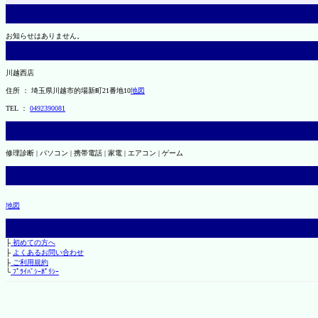
お知らせはありません。
川越西店
住所 ： 埼玉県川越市的場新町21番地10
地図
TEL ：
0492390081
修理診断 | パソコン | 携帯電話 | 家電 | エアコン | ゲーム
地図
├
初めての方へ
├
よくあるお問い合わせ
├
ご利用規約
└
ﾌﾟﾗｲﾊﾞｼｰﾎﾟﾘｼｰ