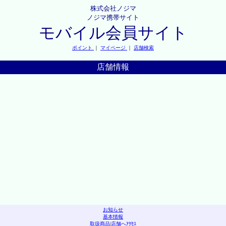
株式会社ノジマ
ノジマ携帯サイト
モバイル会員サイト
ポイント
｜
マイページ
｜
店舗検索
店舗情報
お知らせ
基本情報
取扱商品
|
店舗へｱｸｾｽ