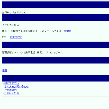
お知らせはありません。
イオンつくば店
住所 ： 茨城県つくば市稲岡66-1 イオンモールつくば 3F
地図
TEL ：
0298392241
修理診断 | パソコン | 携帯電話 | 家電 | エアコン | ゲーム
地図
├
初めての方へ
├
よくあるお問い合わせ
├
ご利用規約
└
ﾌﾟﾗｲﾊﾞｼｰﾎﾟﾘｼｰ