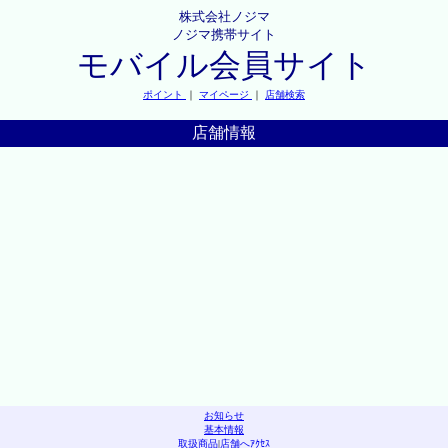
株式会社ノジマ
ノジマ携帯サイト
モバイル会員サイト
ポイント
｜
マイページ
｜
店舗検索
店舗情報
お知らせ
基本情報
取扱商品
|
店舗へｱｸｾｽ