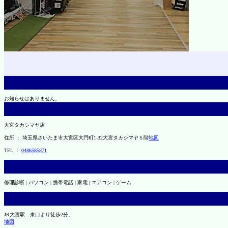
お知らせはありません。
大宮タカシマヤ店
住所 ： 埼玉県さいたま市大宮区大門町1-32大宮タカシマヤ５階
地図
TEL ：
0486585871
修理診断 | パソコン | 携帯電話 | 家電 | エアコン | ゲーム
JR大宮駅 東口より徒歩2分。
地図