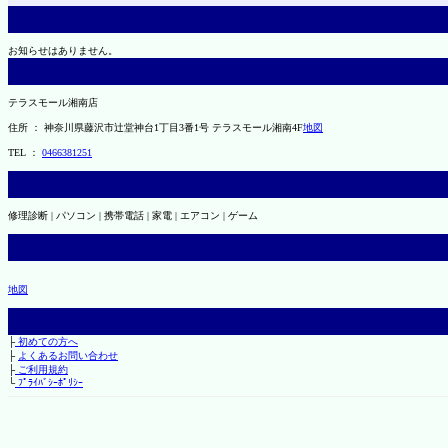
お知らせはありません。
テラスモール湘南店
住所 ： 神奈川県藤沢市辻堂神台1丁目3番1号 テラスモール湘南4F
地図
TEL ：
0466381251
修理診断 | パソコン | 携帯電話 | 家電 | エアコン | ゲーム
地図
├
初めての方へ
├
よくあるお問い合わせ
├
ご利用規約
└
ﾌﾟﾗｲﾊﾞｼｰﾎﾟﾘｼｰ