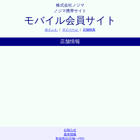
株式会社ノジマ
ノジマ携帯サイト
モバイル会員サイト
ポイント
｜
マイページ
｜
店舗検索
店舗情報
お知らせ
基本情報
取扱商品
|
店舗へｱｸｾｽ