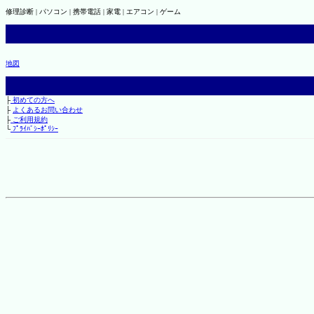
修理診断 | パソコン | 携帯電話 | 家電 | エアコン | ゲーム
地図
├
初めての方へ
├
よくあるお問い合わせ
├
ご利用規約
└
ﾌﾟﾗｲﾊﾞｼｰﾎﾟﾘｼｰ