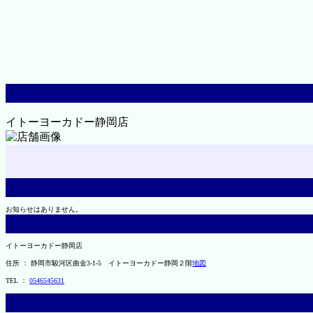
イトーヨーカドー静岡店
お知らせはありません。
イトーヨーカドー静岡店
住所 ： 静岡市駿河区曲金3-1-5 イトーヨーカドー静岡２階
地図
TEL ：
0546545631