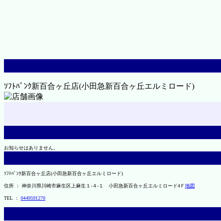
ｿﾌﾄﾊﾞﾝｸ新百合ヶ丘店(小田急新百合ヶ丘エルミロード)
お知らせはありません。
ｿﾌﾄﾊﾞﾝｸ新百合ヶ丘店(小田急新百合ヶ丘エルミロード)
住所 ： 神奈川県川崎市麻生区上麻生１-４-１ 小田急新百合ヶ丘エルミロード4Ｆ
地図
TEL ：
0449591270