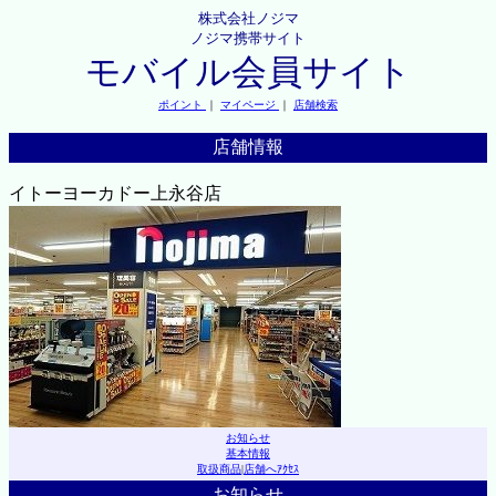
株式会社ノジマ
ノジマ携帯サイト
モバイル会員サイト
ポイント
｜
マイページ
｜
店舗検索
店舗情報
イトーヨーカドー上永谷店
お知らせ
基本情報
取扱商品
|
店舗へｱｸｾｽ
お知らせ