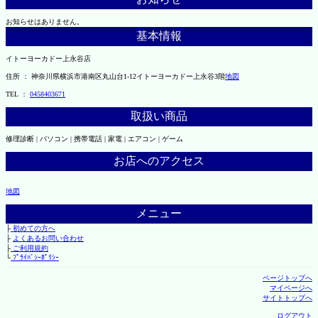
お知らせはありません。
基本情報
イトーヨーカドー上永谷店
住所 ： 神奈川県横浜市港南区丸山台1-12イトーヨーカドー上永谷3階
地図
TEL ：
0458403671
取扱い商品
修理診断 | パソコン | 携帯電話 | 家電 | エアコン | ゲーム
お店へのアクセス
地図
メニュー
├
初めての方へ
├
よくあるお問い合わせ
├
ご利用規約
└
ﾌﾟﾗｲﾊﾞｼｰﾎﾟﾘｼｰ
ページトップへ
マイページへ
サイトトップへ
ログアウト