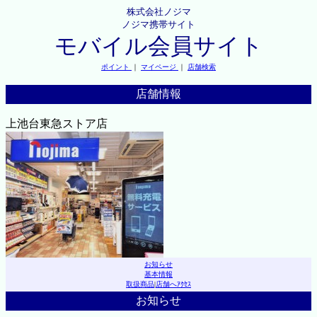
株式会社ノジマ
ノジマ携帯サイト
モバイル会員サイト
ポイント
｜
マイページ
｜
店舗検索
店舗情報
上池台東急ストア店
お知らせ
基本情報
取扱商品
|
店舗へｱｸｾｽ
お知らせ