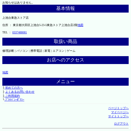
お知らせはありません。
基本情報
上池台東急ストア店
住所 ： 東京都大田区上池台5-23-5東急ストア上池台店2階
地図
TEL ：
0337488081
取扱い商品
修理診断 | パソコン | 携帯電話 | 家電 | エアコン | ゲーム
お店へのアクセス
地図
メニュー
├
初めての方へ
├
よくあるお問い合わせ
├
ご利用規約
└
ﾌﾟﾗｲﾊﾞｼｰﾎﾟﾘｼｰ
ページトップへ
マイページへ
サイトトップへ
ログアウト