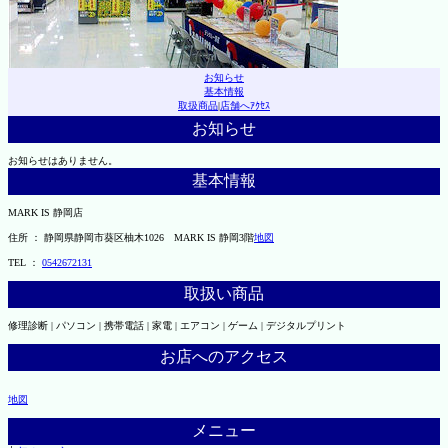
お知らせ
基本情報
取扱商品
|
店舗へｱｸｾｽ
お知らせ
お知らせはありません。
基本情報
MARK IS 静岡店
住所 ： 静岡県静岡市葵区柚木1026 MARK IS 静岡3階
地図
TEL ：
0542672131
取扱い商品
修理診断 | パソコン | 携帯電話 | 家電 | エアコン | ゲーム | デジタルプリント
お店へのアクセス
地図
メニュー