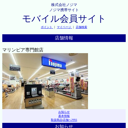
株式会社ノジマ
ノジマ携帯サイト
モバイル会員サイト
ポイント
｜
マイページ
｜
店舗検索
店舗情報
マリンピア専門館店
お知らせ
基本情報
取扱商品
|
店舗へｱｸｾｽ
お知らせ