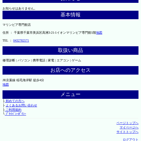
お知らせはありません。
基本情報
マリンピア専門館店
住所 ： 千葉県千葉市美浜区高洲3-21-1イオンマリンピア専門館1階
地図
TEL ：
0432782571
取扱い商品
修理診断 | パソコン | 携帯電話 | 家電 | エアコン | ゲーム
お店へのアクセス
JR京葉線 稲毛海岸駅 徒歩4分
地図
メニュー
├
初めての方へ
├
よくあるお問い合わせ
├
ご利用規約
└
ﾌﾟﾗｲﾊﾞｼｰﾎﾟﾘｼｰ
ページトップへ
マイページへ
サイトトップへ
ログアウト